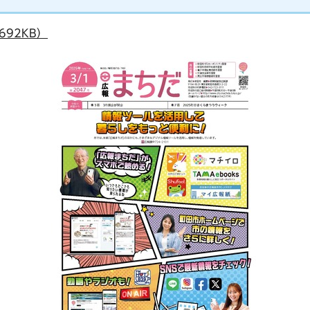
92KB）