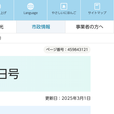
み上げ
Language
やさしいにほんご
サイトマップ
光
市政情報
事業者の方へ
号
ページ番号：459843121
1日号
更新日：2025年3月1日