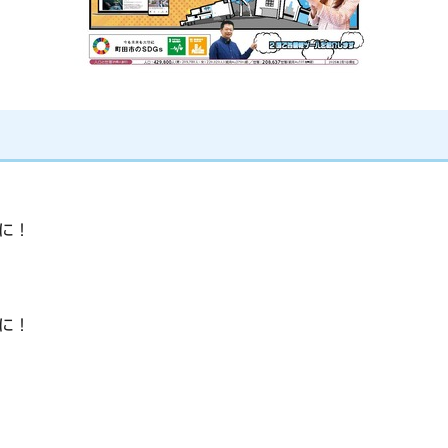
に！
に！