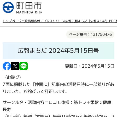
こ
の
ペ
トップページ
市政情報
広報・プレスリリース
広報
広報まちだ
「広報まちだ」PDF
ー
本
ジ
ページ番号：131750476
文
の
こ
先
広報まちだ 2024年5月15日号
こ
頭
か
で
ら
更新日：2024年5月15日
す
（お詫び）
7面に掲載した「仲間に」記事内の活動日時に一部誤りがあ
りました。お詫びして訂正します。
サークル名・活動内容＝ロコモ体操：筋トレ＋柔軟で健康
長寿
（訂正前）毎週（木曜日）午前10時からと午後3時から 2