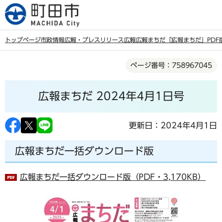
こ
の
ペ
トップページ
市政情報
広報・プレスリリース
広報
広報まちだ
「広報まちだ」PDF
ー
本
ジ
ページ番号：758967045
文
の
こ
先
広報まちだ 2024年4月1日号
こ
頭
か
で
ら
更新日：2024年4月1日
す
広報まちだ一括ダウンロード版
広報まちだ一括ダウンロード版（PDF・3,170KB）