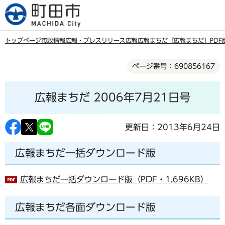
こ
の
ペ
トップページ
市政情報
広報・プレスリリース
広報
広報まちだ
「広報まちだ」PDF
ー
本
ジ
ページ番号：690856167
文
の
こ
先
広報まちだ 2006年7月21日号
こ
頭
か
で
ら
更新日：2013年6月24日
す
広報まちだ一括ダウンロード版
広報まちだ一括ダウンロード版（PDF・1,696KB）
広報まちだ各面ダウンロード版