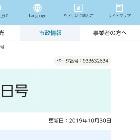
み上げ
Language
やさしいにほんご
サイトマップ
光
市政情報
事業者の方へ
日号
ページ番号：933632634
1日号
更新日：2019年10月30日