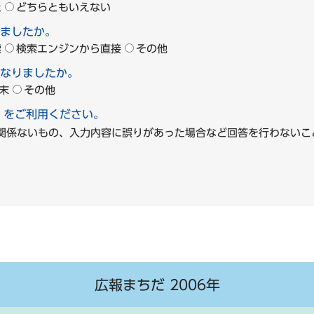
た
どちらともいえない
ましたか。
索
検索エンジンから直接
その他
なりましたか。
末
その他
」をご利用ください。
に関係ないもの、入力内容に誤りがあった場合など回答を行わな
広報まちだ 2006年