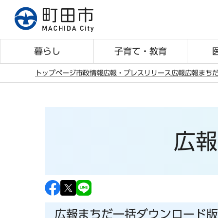
こ
の
ペ
ー
暮らし
子育て・教育
ジ
の
トップページ
市政情報
広報・プレスリリース
広報
広報まち
先
本
頭
文
で
こ
す
こ
広報
か
ら
広報まちだ一括ダウンロード版