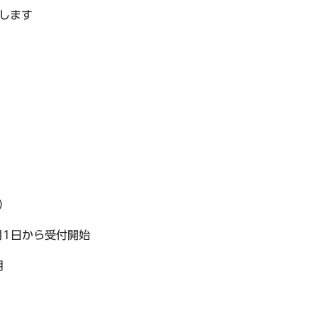
します
）
月1日から受付開始
用