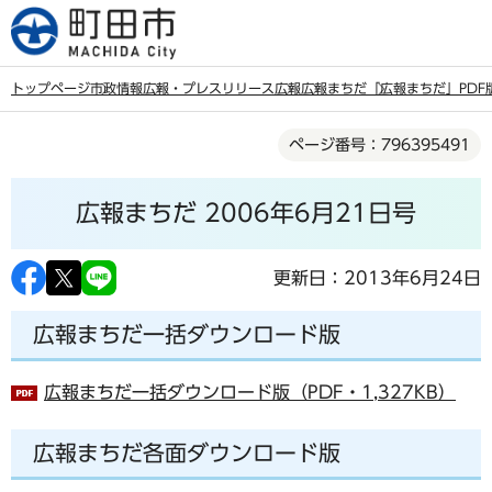
こ
の
ペ
トップページ
市政情報
広報・プレスリリース
広報
広報まちだ
「広報まちだ」PDF
ー
本
ジ
ページ番号：796395491
文
の
こ
先
広報まちだ 2006年6月21日号
こ
頭
か
で
ら
更新日：2013年6月24日
す
広報まちだ一括ダウンロード版
広報まちだ一括ダウンロード版（PDF・1,327KB）
広報まちだ各面ダウンロード版