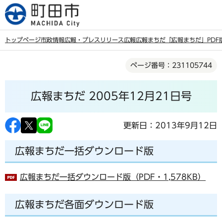
こ
の
ペ
トップページ
市政情報
広報・プレスリリース
広報
広報まちだ
「広報まちだ」PDF
ー
本
ジ
ページ番号：231105744
文
の
こ
先
広報まちだ 2005年12月21日号
こ
頭
か
で
ら
更新日：2013年9月12日
す
広報まちだ一括ダウンロード版
広報まちだ一括ダウンロード版（PDF・1,578KB）
広報まちだ各面ダウンロード版