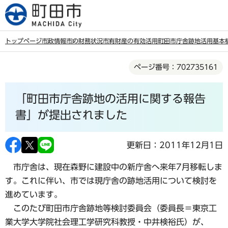
こ
の
ペ
トップページ
市政情報
市の財務状況
市有財産の有効活用
町田市庁舎跡地活用基本
ー
本
ジ
ページ番号：702735161
文
の
こ
先
「町田市庁舎跡地の活用に関する報告
こ
頭
か
書」が提出されました
で
ら
す
更新日：2011年12月1日
市庁舎は、現在森野に建設中の新庁舎へ来年7月移転しま
す。これに伴い、市では現庁舎の跡地活用について検討を
進めています。
このたび町田市庁舎跡地等検討委員会（委員長＝東京工
業大学大学院社会理工学研究科教授・中井検裕氏）が、