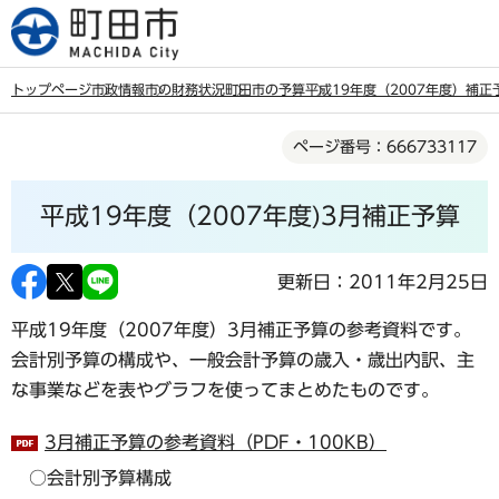
こ
の
ペ
トップページ
市政情報
市の財務状況
町田市の予算
平成19年度（2007年度）補正
ー
本
ジ
ページ番号：666733117
文
の
こ
先
平成19年度（2007年度)3月補正予算
こ
頭
か
で
ら
更新日：2011年2月25日
す
平成19年度（2007年度）3月補正予算の参考資料です。
会計別予算の構成や、一般会計予算の歳入・歳出内訳、主
な事業などを表やグラフを使ってまとめたものです。
3月補正予算の参考資料（PDF・100KB）
○会計別予算構成