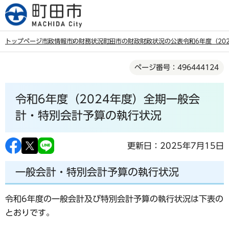
こ
の
ペ
トップページ
市政情報
市の財務状況
町田市の財政
財政状況の公表
令和6年度（20
ー
本
ジ
ページ番号：496444124
文
の
こ
先
令和6年度（2024年度）全期一般会
こ
頭
か
計・特別会計予算の執行状況
で
ら
す
更新日：2025年7月15日
一般会計・特別会計予算の執行状況
令和6年度の一般会計及び特別会計予算の執行状況は下表の
とおりです。