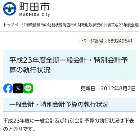
こ
の
ペ
トップページ
市政情報
市の財務状況
町田市の財政
財政状況の公表
平成23年度全
ー
本
ジ
ページ番号：689249641
文
の
こ
先
平成23年度全期一般会計・特別会計予
こ
頭
か
算の執行状況
で
ら
す
更新日：2012年8月7日
一般会計・特別会計予算の執行状況
平成23年度の一般会計及び特別会計予算の執行状況は下表
のとおりです。