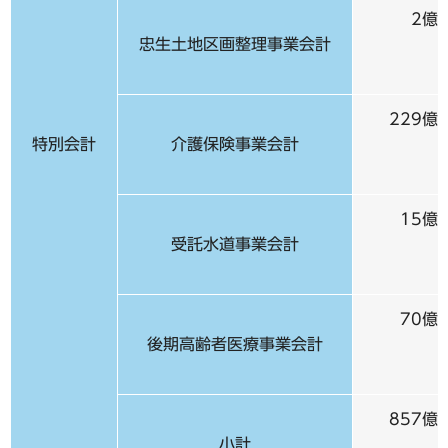
2億1
忠生土地区画整理事業会計
229億6
特別会計
介護保険事業会計
15億5
受託水道事業会計
70億1
後期高齢者医療事業会計
857億2
小計