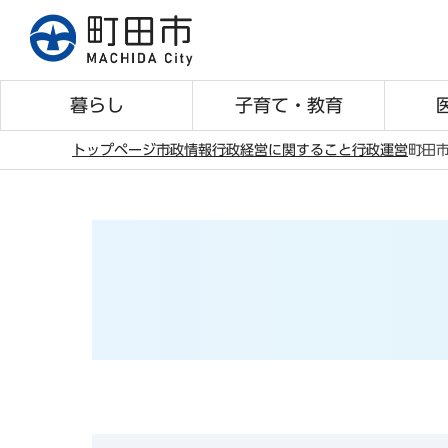
こ
の
ペ
ー
暮らし
子育て・教育
ジ
の
トップページ
市政情報
行政経営に関すること
行政運営
町田
先
本
頭
文
で
こ
す
こ
か
ら