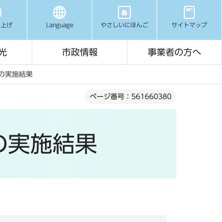
み上げ
Language
やさしいにほんご
サイトマップ
光
市政情報
事業者の方へ
トの実施結果
ページ番号：561660380
の実施結果