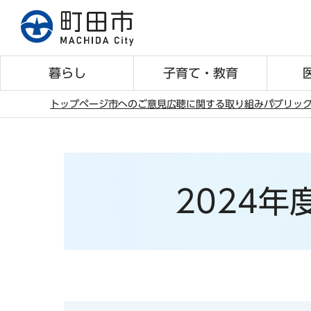
こ
の
ペ
ー
暮らし
子育て・教育
ジ
の
トップページ
市へのご意見
広聴に関する取り組み
パブリッ
先
本
頭
文
で
こ
す
こ
2024
か
ら