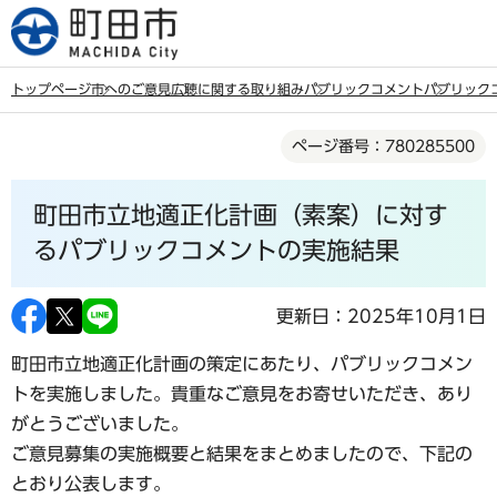
こ
の
ペ
トップページ
市へのご意見
広聴に関する取り組み
パブリックコメント
パブリック
ー
本
ジ
ページ番号：780285500
文
の
こ
先
町田市立地適正化計画（素案）に対す
こ
頭
か
るパブリックコメントの実施結果
で
ら
す
更新日：2025年10月1日
町田市立地適正化計画の策定にあたり、パブリックコメン
トを実施しました。貴重なご意見をお寄せいただき、あり
がとうございました。
ご意見募集の実施概要と結果をまとめましたので、下記の
とおり公表します。