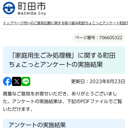
こ
の
ペ
トップページ
市へのご意見
広聴に関する取り組み
町田ちょこっとアンケート
町田
ー
本
ジ
ページ番号：706605322
文
の
こ
先
「家庭用生ごみ処理機」に関する町田
こ
頭
か
ちょこっとアンケートの実施結果
で
ら
す
更新日：2023年8月23日
貴重なご意見をお寄せいただき、ありがとうございまし
た。アンケートの実施結果は、下記のPDFファイルでご覧
いただけます。
アンケートの実施結果