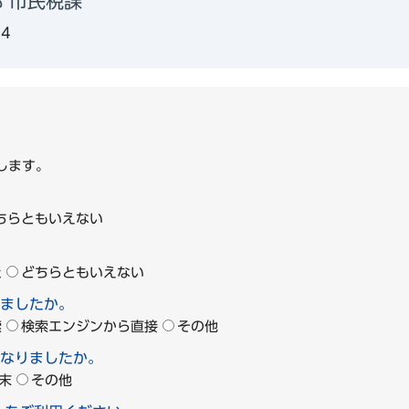
 市民税課
84
します。
ちらともいえない
た
どちらともいえない
ましたか。
索
検索エンジンから直接
その他
なりましたか。
末
その他