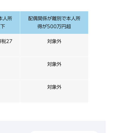
本人所
配偶関係が離別で本人所
以下
得が500万円超
得税27
対象外
対象外
対象外