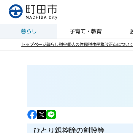
こ
の
ペ
ー
暮らし
子育て・教育
ジ
の
トップページ
暮らし
税金
個人の住民税
住民税改正点につい
先
本
頭
文
で
こ
す
こ
か
ら
ひとり親控除の創設等