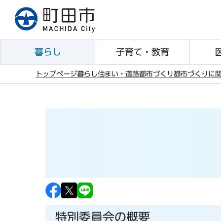
こ
の
ペ
ー
暮らし
子育て・教育
ジ
の
トップページ
暮らし
住まい・道路
都市づくり
都市づくりに
先
本
頭
文
で
こ
す
こ
か
ら
特別委員会の概要