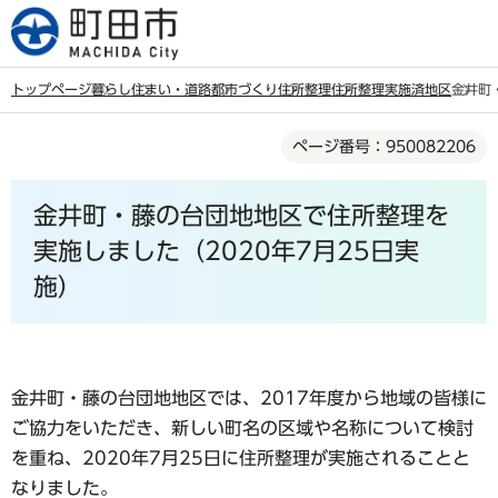
こ
の
ペ
トップページ
暮らし
住まい・道路
都市づくり
住所整理
住所整理実施済地区
金井町
ー
本
ジ
ページ番号：950082206
文
の
こ
先
金井町・藤の台団地地区で住所整理を
こ
頭
か
実施しました（2020年7月25日実
で
ら
施）
す
金井町・藤の台団地地区では、2017年度から地域の皆様に
ご協力をいただき、新しい町名の区域や名称について検討
を重ね、2020年7月25日に住所整理が実施されることと
なりました。