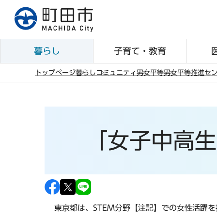
こ
の
ペ
ー
暮らし
子育て・教育
ジ
の
トップページ
暮らし
コミュニティ
男女平等
男女平等推進セ
先
本
頭
文
で
こ
す
こ
「女子中高生
か
ら
東京都は、STEM分野【注記】での女性活躍