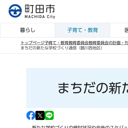
こ
の
ペ
ー
暮らし
子育て・教育
ジ
の
トップページ
子育て・教育
教育委員会
教育委員会の計画・
まちだの新たな学校づくり通信（鶴川西地区）
先
本
頭
文
で
こ
す
こ
まちだの新
か
ら
新たな学校づくりの検討状況や今後のスケジュ