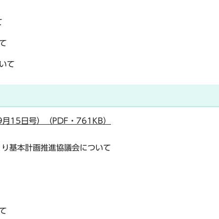
て
て
いて
月15日号）（PDF・761KB）
くり基本計画推進協議会について
て