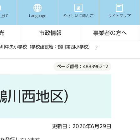
み上げ
Language
やさしいにほんご
サイトマップ
光
市政情報
事業者の方へ
鶴川中央小学校（学校建設地：鶴川第四小学校）
ページ番号：488396212
鶴川西地区）
更新日：2026年6月29日
を発行しています。