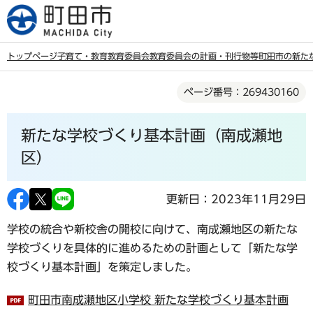
こ
の
ペ
トップページ
子育て・教育
教育委員会
教育委員会の計画・刊行物等
町田市の新た
ー
本
ジ
ページ番号：269430160
文
の
こ
先
新たな学校づくり基本計画（南成瀬地
こ
頭
か
区）
で
ら
す
更新日：2023年11月29日
学校の統合や新校舎の開校に向けて、南成瀬地区の新たな
学校づくりを具体的に進めるための計画として「新たな学
校づくり基本計画」を策定しました。
町田市南成瀬地区小学校 新たな学校づくり基本計画