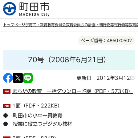
こ
の
ペ
トップページ
子育て・教育
教育委員会
教育委員会の計画・刊行物等
刊行物等
教育
ー
本
ジ
ページ番号：486070502
文
の
こ
先
70号（2008年6月21日）
こ
頭
か
で
ら
更新日：2012年3月12日
す
まちだの教育 一括ダウンロード版（PDF・573KB）
1面（PDF・222KB）
● 町田市の小中一貫教育
● 授業に役立つデジタル教材