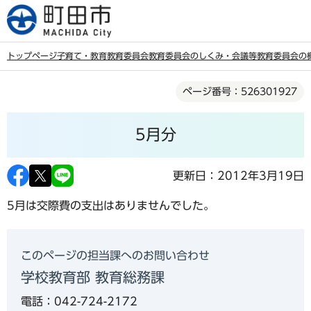
こ
の
ペ
トップページ
子育て・教育
教育委員会
教育委員会のしくみ・会議等
教育委員会の
ー
本
ジ
ページ番号：526301927
文
の
こ
先
5月分
こ
頭
か
で
ら
更新日：2012年3月19日
す
5月は交際費の支出はありませんでした。
このページの担当課へのお問い合わせ
学校教育部 教育総務課
電話：042-724-2172