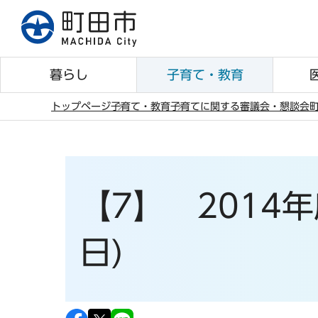
こ
の
ペ
ー
暮らし
子育て・教育
ジ
の
トップページ
子育て・教育
子育てに関する審議会・懇談会
先
本
頭
文
で
こ
す
こ
【7】 2014年
か
ら
日)