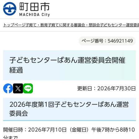
こ
の
ペ
トップページ
子育て・教育
子育てに関する審議会・懇談会
子どもセンター運営委
ー
本
ジ
ページ番号：546921149
文
の
こ
先
子どもセンターばあん運営委員会開催
こ
頭
か
経過
で
ら
す
更新日：2026年7月30日
2026年度第1回子どもセンターばあん運営
委員会
開催日時：2026年7月10日（金曜日）午後7時から8時10
分まで