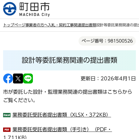
こ
の
ペ
トップページ
事業者の方へ
入札・契約
工事関連提出書類
設計等委託業務関連の提
ー
本
ジ
ページ番号：981500526
文
の
こ
先
設計等委託業務関連の提出書類
こ
頭
か
で
ら
更新日：2026年4月1日
す
市が委託した設計・監理業務関連の提出書類はこちらから
ご覧ください。
業務委託受託者提出書類（XLSX・372KB）
業務委託受託者提出書類（手引き）（PDF・
1,711KB）