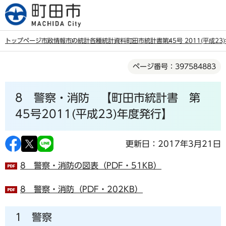
こ
の
ペ
トップページ
市政情報
市の統計
各種統計資料
町田市統計書
第45号 2011(平成2
ー
本
ジ
ページ番号：397584883
文
の
こ
先
8 警察・消防 【町田市統計書 第
こ
頭
か
45号2011(平成23)年度発行】
で
ら
す
更新日：2017年3月21日
8 警察・消防の図表（PDF・51KB）
8 警察・消防（PDF・202KB）
1 警察