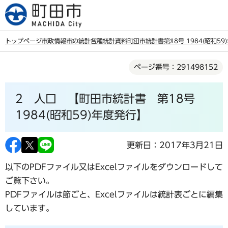
こ
の
ペ
トップページ
市政情報
市の統計
各種統計資料
町田市統計書
第18号 1984(昭和5
ー
本
ジ
ページ番号：291498152
文
の
こ
先
2 人口 【町田市統計書 第18号
こ
頭
か
1984(昭和59)年度発行】
で
ら
す
更新日：2017年3月21日
以下のPDFファイル又はExcelファイルをダウンロードして
ご覧下さい。
PDFファイルは節ごと、Excelファイルは統計表ごとに編集
しています。