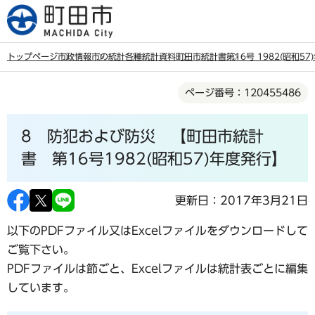
こ
の
ペ
トップページ
市政情報
市の統計
各種統計資料
町田市統計書
第16号 1982(昭和5
ー
本
ジ
ページ番号：120455486
文
の
こ
先
8 防犯および防災 【町田市統計
こ
頭
か
書 第16号1982(昭和57)年度発行】
で
ら
す
更新日：2017年3月21日
以下のPDFファイル又はExcelファイルをダウンロードして
ご覧下さい。
PDFファイルは節ごと、Excelファイルは統計表ごとに編集
しています。