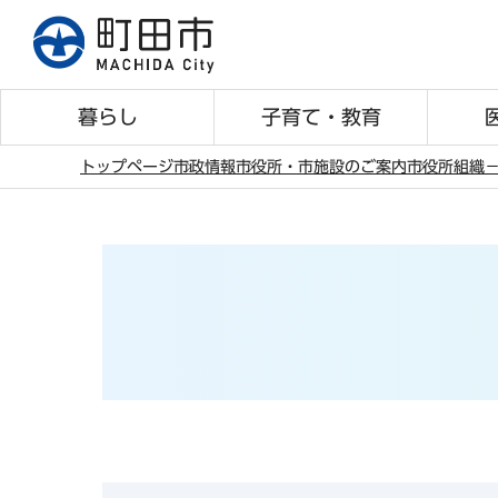
こ
の
ペ
ー
暮らし
子育て・教育
ジ
の
トップページ
市政情報
市役所・市施設のご案内
市役所組織
先
本
頭
文
で
こ
す
こ
か
ら