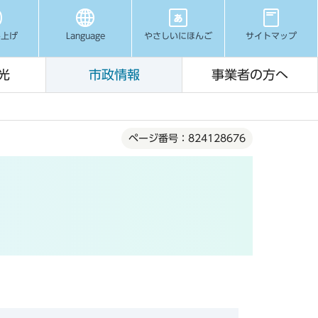
み上げ
Language
やさしいにほんご
サイトマップ
光
市政情報
事業者の方へ
ページ番号：824128676