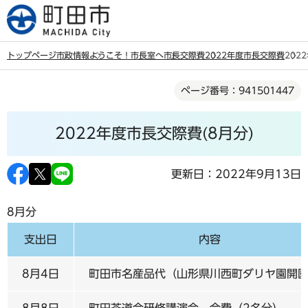
こ
の
ペ
トップページ
市政情報
ようこそ！市長室へ
市長交際費
2022年度市長交際費
202
ー
本
ジ
ページ番号：941501447
文
の
こ
先
2022年度市長交際費(8月分)
こ
頭
か
で
ら
更新日：2022年9月13日
す
8月分
支出日
内容
8月4日
町田市名産品代（山形県川西町ダリヤ園開
8月8日
町田茶道会研修講演会 会費（2名分）