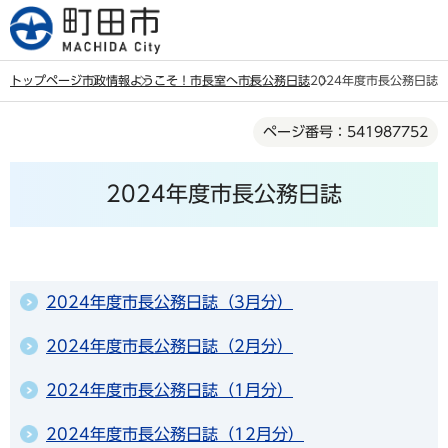
こ
の
ペ
トップページ
市政情報
ようこそ！市長室へ
市長公務日誌
2024年度市長公務日誌
ー
本
ジ
ページ番号：541987752
文
の
こ
先
2024年度市長公務日誌
こ
頭
か
で
ら
す
2024年度市長公務日誌（3月分）
2024年度市長公務日誌（2月分）
2024年度市長公務日誌（1月分）
2024年度市長公務日誌（12月分）