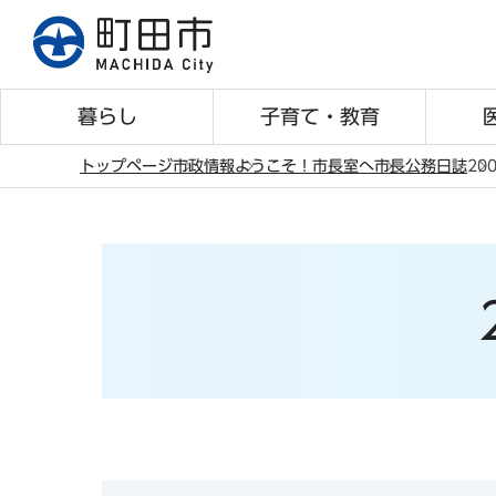
こ
の
ペ
ー
暮らし
子育て・教育
ジ
の
トップページ
市政情報
ようこそ！市長室へ
市長公務日誌
20
先
本
頭
文
で
こ
す
こ
か
ら