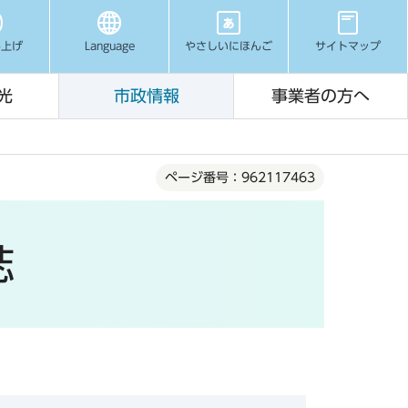
み上げ
Language
やさしいにほんご
サイトマップ
光
市政情報
事業者の方へ
ページ番号：962117463
誌