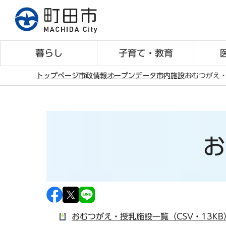
こ
の
ペ
ー
暮らし
子育て・教育
ジ
の
トップページ
市政情報
オープンデータ
市内施設
おむつがえ
先
本
頭
文
で
こ
す
こ
お
か
ら
おむつがえ・授乳施設一覧（CSV・13KB