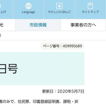
み上げ
Language
やさしいにほんご
サイトマップ
光
市政情報
事業者の方へ
号
ページ番号：409995689
1日号
更新日：2020年5月7日
書のみで、住民票、印鑑登録証明書、課税・非