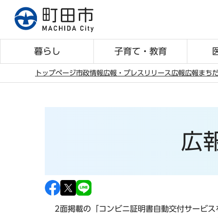
こ
の
ペ
ー
暮らし
子育て・教育
ジ
の
トップページ
市政情報
広報・プレスリリース
広報
広報まち
先
本
頭
文
で
こ
す
こ
広報
か
ら
2面掲載の「コンビニ証明書自動交付サービス