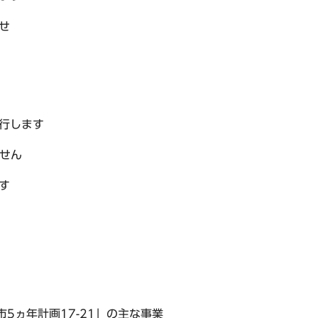
せ
行します
ません
す
5ヵ年計画17-21」の主な事業