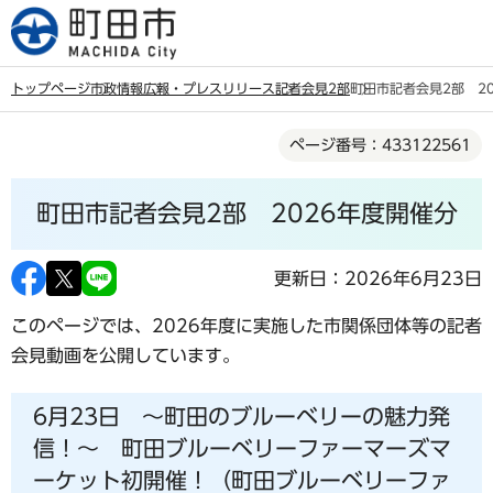
こ
の
ペ
トップページ
市政情報
広報・プレスリリース
記者会見2部
町田市記者会見2部 2
ー
本
ジ
ページ番号：433122561
文
の
こ
先
町田市記者会見2部 2026年度開催分
こ
頭
か
で
ら
更新日：2026年6月23日
す
このページでは、2026年度に実施した市関係団体等の記者
会見動画を公開しています。
6月23日 ～町田のブルーベリーの魅力発
信！～ 町田ブルーベリーファーマーズマ
ーケット初開催！（町田ブルーベリーファ