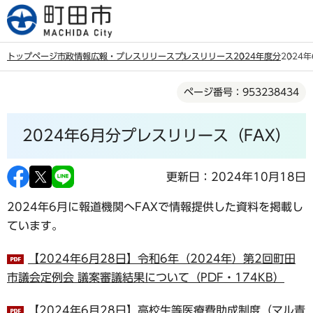
こ
の
ペ
トップページ
市政情報
広報・プレスリリース
プレスリリース
2024年度分
2024
ー
本
ジ
ページ番号：953238434
文
の
こ
先
2024年6月分プレスリリース（FAX）
こ
頭
か
で
ら
更新日：2024年10月18日
す
2024年6月に報道機関へFAXで情報提供した資料を掲載し
ています。
【2024年6月28日】令和6年（2024年）第2回町田
市議会定例会 議案審議結果について（PDF・174KB）
【2024年6月28日】高校生等医療費助成制度（マル青