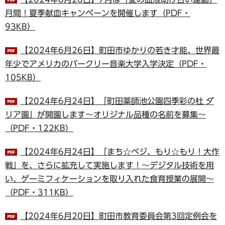
月間！夏季献血キャンペーンを開催します（PDF・
93KB）
【2024年6月26日】町田市ゆかりの若き才能、世界最
年少でアメリカのバークリー音楽大学入学決定（PDF・
105KB）
【2024年6月24日】「町田薬師池公園四季彩の杜 ダ
リア園」が開園します～オリジナル品種の名前を募集～
（PDF・122KB）
【2024年6月24日】「まち☆ベジ、もり☆もり！大作
戦」を、さらに拡充して実施します！～デジタル技術を用
い、ゲーミフィケーションを取り入れた食育授業の展開～
（PDF・311KB）
【2024年6月20日】町田市教育委員会第3回定例会を