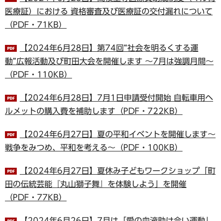
医療証）における 資格審査及び医療証の交付漏れについて
（PDF・71KB）
【2024年6月28日】第74回“社会を明るくする運
動”広報活動及び町田大会を開催します ～7月は強調月間～
（PDF・110KB）
【2024年6月28日】7月1日申請受付開始 自転車用ヘ
ルメットの購入費を補助します（PDF・722KB）
【2024年6月27日】夏の平和イベントを開催します～
戦争をみつめ、平和を考える～（PDF・100KB）
【2024年6月27日】夏休み子どもワークショップ「町
田の伝統芸能『丸山獅子舞』を体験しよう」を開催
（PDF・77KB）
【2024年6月26日】7月は「愛の血液助け合い運動」