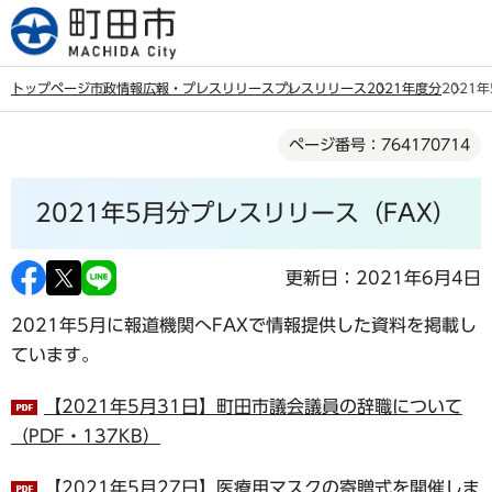
こ
の
ペ
トップページ
市政情報
広報・プレスリリース
プレスリリース
2021年度分
2021
ー
本
ジ
ページ番号：764170714
文
の
こ
先
2021年5月分プレスリリース（FAX）
こ
頭
か
で
ら
更新日：2021年6月4日
す
2021年5月に報道機関へFAXで情報提供した資料を掲載し
ています。
【2021年5月31日】町田市議会議員の辞職について
（PDF・137KB）
【2021年5月27日】医療用マスクの寄贈式を開催しま