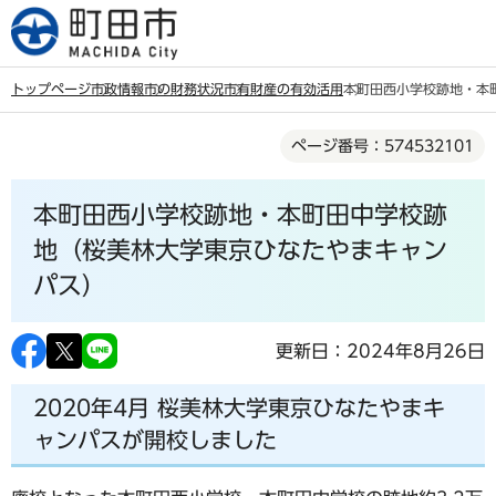
こ
の
ペ
トップページ
市政情報
市の財務状況
市有財産の有効活用
本町田西小学校跡地・本
ー
本
ジ
ページ番号：574532101
文
の
こ
先
本町田西小学校跡地・本町田中学校跡
こ
頭
か
地（桜美林大学東京ひなたやまキャン
で
ら
パス）
す
更新日：2024年8月26日
2020年4月 桜美林大学東京ひなたやまキ
ャンパスが開校しました