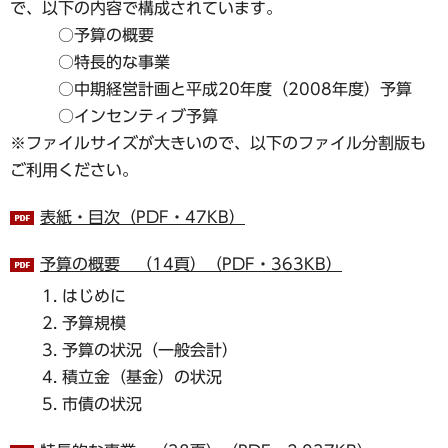
で、以下の内容で構成されています。
○予算の概要
○特長的な事業
○中期経営計画と平成20年度（2008年度）予算
○インセンティブ予算
※ファイルサイズが大きいので、以下のファイル分割版も
ご利用ください。
表紙・目次（PDF・47KB）
予算の概要 （14頁）（PDF・363KB）
1. はじめに
2. 予算規模
3. 予算の状況（一般会計）
4. 積立金（基金）の状況
5. 市債の状況