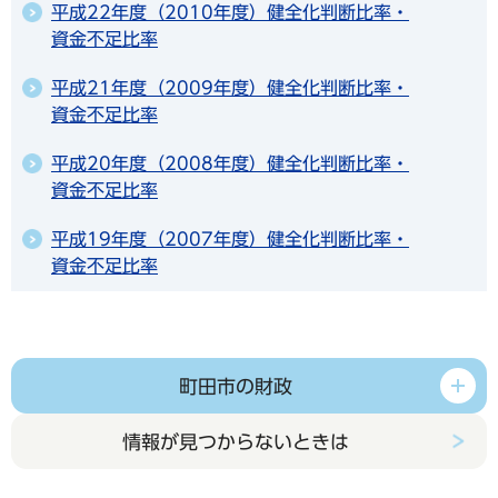
平成22年度（2010年度）健全化判断比率・
資金不足比率
平成21年度（2009年度）健全化判断比率・
資金不足比率
平成20年度（2008年度）健全化判断比率・
資金不足比率
平成19年度（2007年度）健全化判断比率・
資金不足比率
町田市の財政
情報が見つからないときは