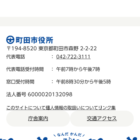
〒194-8520 東京都町田市森野 2-2-22
代表電話
：
042-722-3111
代表電話受付時間
： 午前7時から午後7時
窓口受付時間
： 午前8時30分から午後5時
法人番号 6000020132098
このサイトについて
個人情報の取扱いについて
リンク集
庁舎案内
交通アクセス