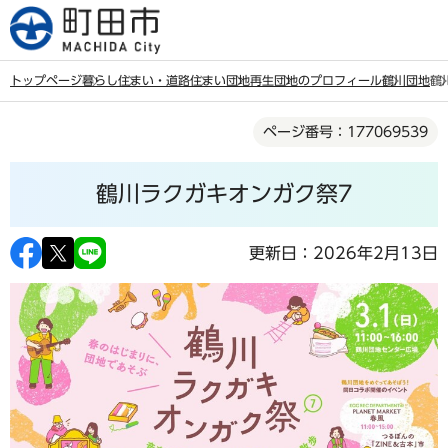
こ
の
ペ
トップページ
暮らし
住まい・道路
住まい
団地再生
団地のプロフィール
鶴川団地
鶴
ー
本
ジ
ページ番号：177069539
文
の
こ
先
鶴川ラクガキオンガク祭7
こ
頭
か
で
ら
更新日：2026年2月13日
す