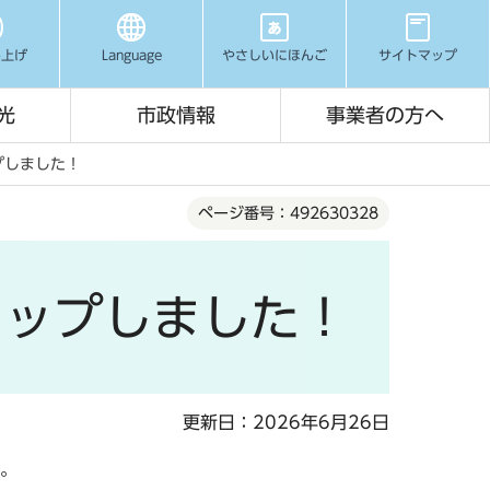
み上げ
Language
やさしいにほんご
サイトマップ
光
市政情報
事業者の方へ
プしました！
ページ番号：492630328
アップしました！
更新日：2026年6月26日
す。