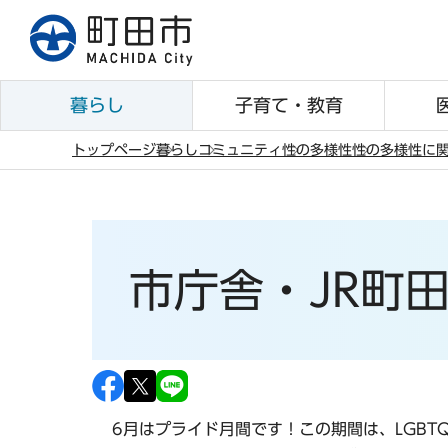
こ
の
ペ
ー
暮らし
子育て・教育
ジ
の
トップページ
暮らし
コミュニティ
性の多様性
性の多様性に
先
本
頭
文
で
こ
す
こ
市庁舎・JR町
か
ら
6月は
プライド月間
です！この期間は、LGB