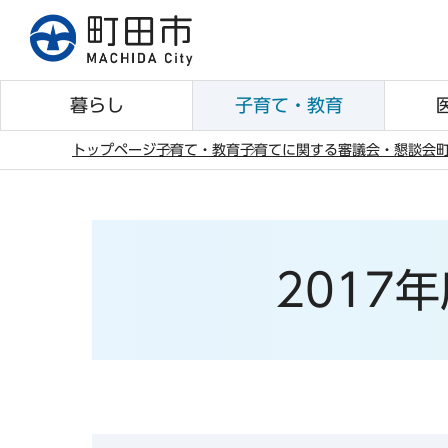
こ
の
ペ
ー
暮らし
子育て・教育
ジ
の
トップページ
子育て・教育
子育てに関する審議会・懇談会
先
本
頭
文
で
こ
す
こ
2017
か
ら