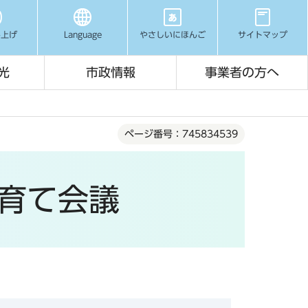
み上げ
Language
やさしいにほんご
サイトマップ
光
市政情報
事業者の方へ
ページ番号：745834539
子育て会議