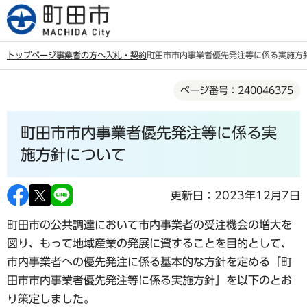
こ
の
ペ
トップページ
事業者の方へ
入札・契約
町田市市内事業者優先発注等に係る実施方
ー
本
ジ
ページ番号：240046375
文
の
こ
先
町田市市内事業者優先発注等に係る実
こ
頭
か
施方針について
で
ら
す
更新日：2023年12月7日
町田市の公共調達において市内事業者の受注機会の増大を
図り、もって地域産業の発展に資することを目的として、
市内事業者への優先発注に係る基本的な方針を定める「町
田市市内事業者優先発注等に係る実施方針」を以下のとお
り策定しました。