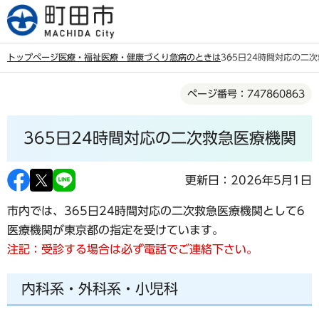
こ
の
ペ
トップページ
医療・福祉
医療・健康づくり
急病のときは
365日24時間対応の二
ー
本
ジ
ページ番号：747860863
文
の
こ
先
365日24時間対応の二次救急医療機関
こ
頭
か
で
ら
更新日：2026年5月1日
す
市内では、365日24時間対応の二次救急医療機関として6
医療機関が東京都の指定を受けています。
注記：受診する場合は必ず電話でご連絡下さい。
内科系・外科系・小児科