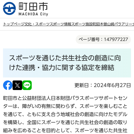
こ
の
ペ
トップページ
文化・スポーツ
スポーツ情報
スポーツ施設
町田木曽山崎パラアリー
ー
本
ジ
ページ番号：147977227
文
の
こ
先
スポーツを通じた共生社会の創造に向
こ
頭
か
けた連携・協力に関する協定を締結
で
ら
す
更新日：2024年6月27日
町田市と公益財団法人日本財団パラスポーツサポートセン
ターは、障がいの有無に関わらず、スポーツを楽しむこと
を通じて、ともに支え合う地域社会の創造に向けたモデル
を構築し、全国にスポーツを通じた共生社会の創造の取り
組みを広めることを目的として、スポーツを通じた共生社