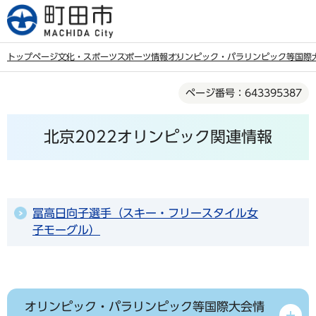
こ
の
ペ
トップページ
文化・スポーツ
スポーツ情報
オリンピック・パラリンピック等国際
ー
本
ジ
ページ番号：643395387
文
の
こ
先
北京2022オリンピック関連情報
こ
頭
か
で
ら
す
冨高日向子選手（スキー・フリースタイル女
子モーグル）
オリンピック・パラリンピック等国際大会情