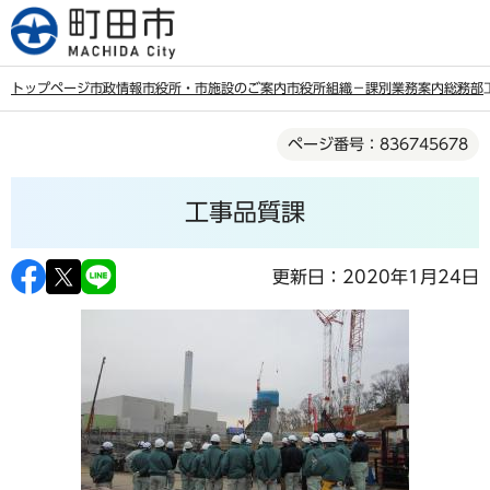
こ
の
ペ
トップページ
市政情報
市役所・市施設のご案内
市役所組織－課別業務案内
総務部
ー
本
ジ
ページ番号：836745678
文
の
こ
先
工事品質課
こ
頭
か
で
ら
更新日：2020年1月24日
す