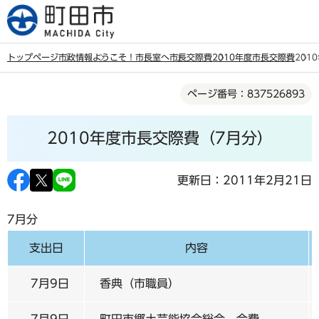
こ
の
ペ
トップページ
市政情報
ようこそ！市長室へ
市長交際費
2010年度市長交際費
201
ー
本
ジ
ページ番号：837526893
文
の
こ
先
2010年度市長交際費（7月分）
こ
頭
か
で
ら
更新日：2011年2月21日
す
7月分
支出日
内容
7月9日
香典（市職員）
7月9日
町田市郷土芸能協会総会 会費